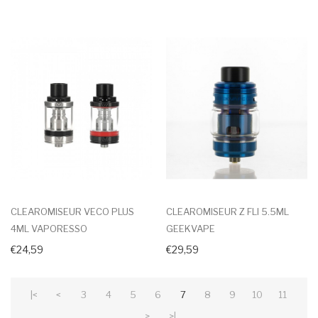
CLEAROMISEUR VECO PLUS
CLEAROMISEUR Z FLI 5.5ML
4ML VAPORESSO
GEEKVAPE
€24,59
€29,59
|<
<
3
4
5
6
7
8
9
10
11
>
>|