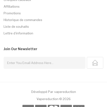
Affiliations
Promotions
Historique de commandes
Liste de souhaits
Lettre d’information
Join Our
Newsletter
Développé Par
Vapereduction
Gacor
78 Win
Online Casino
78win
Slot Gacor
Judi Online
Casinos Uk
78 Win
S
Vapereduction © 2026