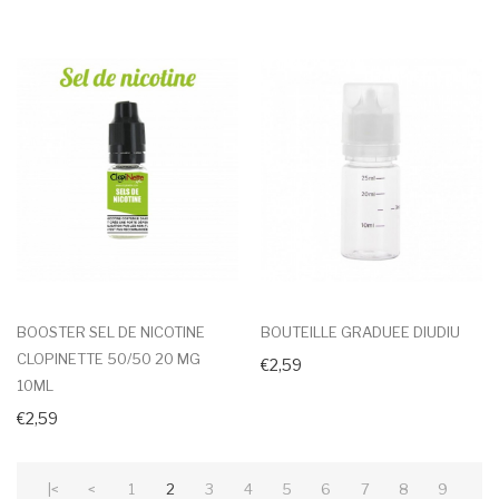
BOOSTER SEL DE NICOTINE
BOUTEILLE GRADUEE DIUDIU
CLOPINETTE 50/50 20 MG
€2,59
10ML
€2,59
|<
<
1
2
3
4
5
6
7
8
9