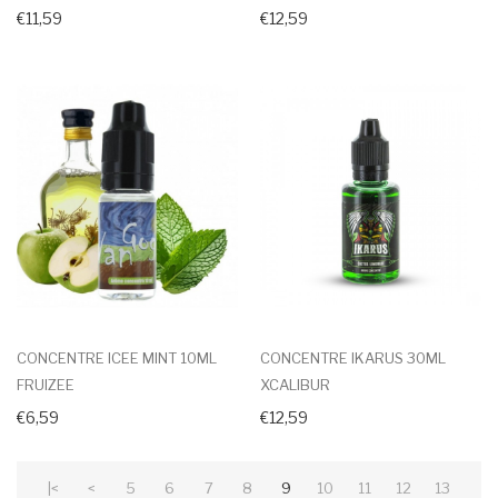
€11,59
€12,59
CONCENTRE ICEE MINT 10ML
CONCENTRE IKARUS 30ML
FRUIZEE
XCALIBUR
€6,59
€12,59
|<
<
5
6
7
8
9
10
11
12
13