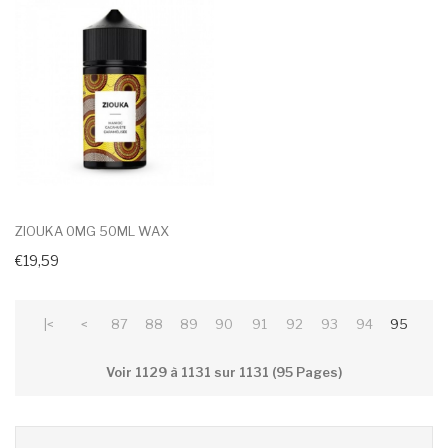
ZIOUKA 0MG 50ML WAX
€19,59
|<
<
87
88
89
90
91
92
93
94
95
Voir 1129 à 1131 sur 1131 (95 Pages)