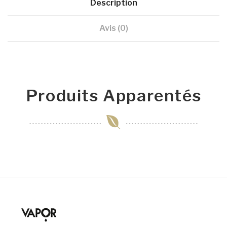
Description
Avis (0)
Produits Apparentés