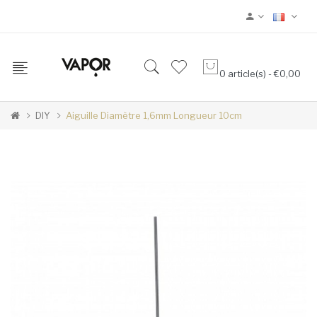
0 article(s) - €0,00
DIY
Aiguille Diamètre 1,6mm Longueur 10cm